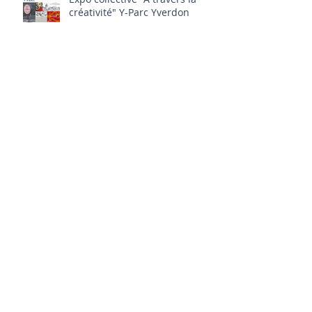
Expo collective "A travers la
créativité" Y-Parc Yverdon
10.11.2021-25.01.2022
Portes-ouvertes Atelier les 5, 6
& 7 novembre 2021
incontr-arti rencontre son
public au Port de Fribourg le
14.08.2021 14h