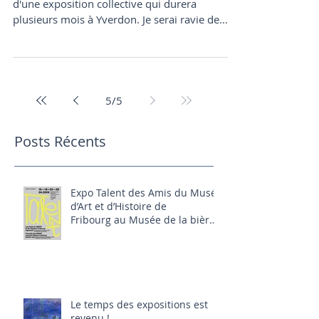
Je montre quelques dessins dans le cadre
d'une exposition collective qui durera
plusieurs mois à Yverdon. Je serai ravie de
vous...
5
/
5
Posts Récents
Expo Talent des Amis du Musée
d’Art et d’Histoire de
Fribourg au Musée de la bière
(Bluefactory, Fribourg) 16-
26.04.2026