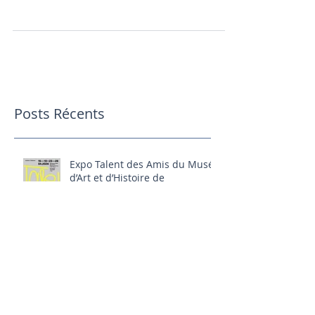
ArtLab440 Comme vous pouvez le deviner
d'après le titre (si vous parlez italien), incontr-
arti est...
Posts Récents
Expo Talent des Amis du Musée
d’Art et d’Histoire de
Fribourg au Musée de la bière
(Bluefactory, Fribourg) 16-
26.04.2026
Le temps des expositions est